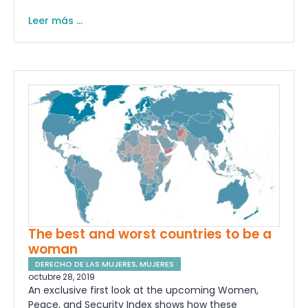
Leer más ...
The best and worst countries to be a
woman
DERECHO DE LAS MUJERES
,
MUJERES
octubre 28, 2019
An exclusive first look at the upcoming Women,
Peace, and Security Index shows how these