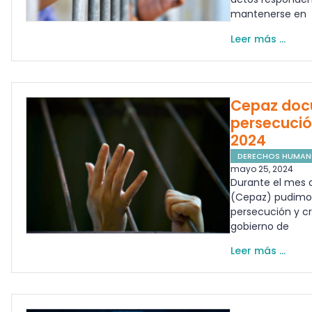
mantenerse en
Leer más ...
Cepaz doc
persecución
2024
DERECHOS HUMA
mayo 25, 2024
Durante el mes d
(Cepaz) pudimo
persecución y cri
gobierno de
Leer más ...