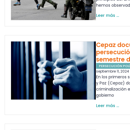
hemos observa
Leer más ...
Cepaz doc
persecución
semestre 
PERSECUCIÓN POLÍ
septiembre 11, 2024
En los primeros 
y Paz (Cepaz) d
criminalización 
gobierno
Leer más ...