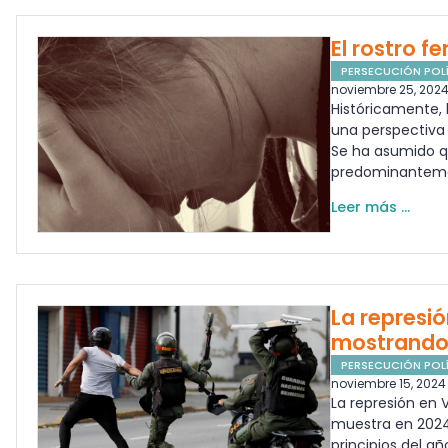
El rostro f
PERSECUCIÓN POLÍ
noviembre 25, 202
Históricamente, 
una perspectiva q
Se ha asumido q
predominanteme
Leer más ...
La represi
mostrando
PERSECUCIÓN POLÍ
noviembre 15, 2024
La represión en
muestra en 202
principios del a