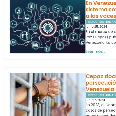
En Venezue
sistema sof
a las voces
DERECHOS HUMA
junio 25, 2024
En el marco de s
Paz (Cepaz) pub
Venezuela: La co
Leer más ...
Cepaz doc
persecució
Venezuela 
DERECHOS HUMA
junio 7, 2024
En 2023, el Cent
casos de persecu
actos responden