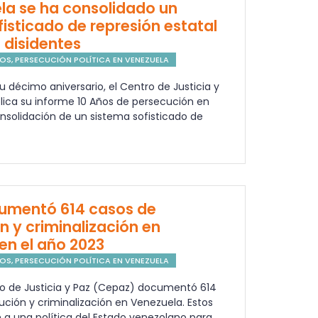
la se ha consolidado un
isticado de represión estatal
 disidentes
NOS
,
PERSECUCIÓN POLÍTICA EN VENEZUELA
u décimo aniversario, el Centro de Justicia y
lica su informe 10 Años de persecución en
nsolidación de un sistema sofisticado de
umentó 614 casos de
n y criminalización en
en el año 2023
NOS
,
PERSECUCIÓN POLÍTICA EN VENEZUELA
ro de Justicia y Paz (Cepaz) documentó 614
ción y criminalización en Venezuela. Estos
 a una política del Estado venezolano para