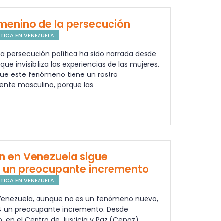
emenino de la persecución
TICA EN VENEZUELA
4
la persecución política ha sido narrada desde
ue invisibiliza las experiencias de las mujeres.
ue este fenómeno tiene un rostro
nte masculino, porque las
ón en Venezuela sigue
 un preocupante incremento
TICA EN VENEZUELA
 Venezuela, aunque no es un fenómeno nuevo,
4 un preocupante incremento. Desde
ño, en el Centro de Justicia y Paz (Cepaz)