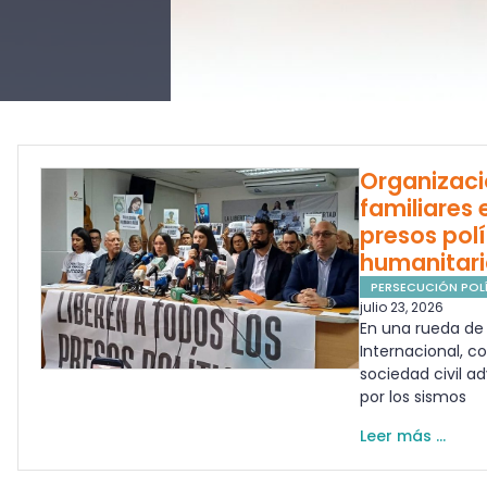
Organizac
familiares 
presos pol
humanitari
PERSECUCIÓN POLÍ
julio 23, 2026
En una rueda de 
Internacional, c
sociedad civil a
por los sismos
Leer más ...