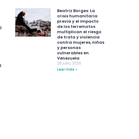
Beatriz Borges: La
crisis humanitaria
previa y el impacto
de los terremotos
s
multiplican el riesgo
de trata y violencia
contra mujeres, niñas
y personas
vulnerables en
Venezuela
29 julio, 2026
a
Leer más »