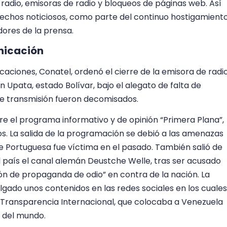
 radio, emisoras de radio y bloqueos de páginas web. Así
echos noticiosos, como parte del continuo hostigamient
ores de la prensa.
nicación
aciones, Conatel, ordenó el cierre de la emisora de radi
n Upata, estado Bolívar, bajo el alegato de falta de
de transmisión fueron decomisados.
e el programa informativo y de opinión “Primera Plana”,
s. La salida de la programación se debió a las amenazas
 de Portuguesa fue víctima en el pasado. También salió de
el país el canal alemán Deustche Welle, tras ser acusado
ón de propaganda de odio” en contra de la nación. La
lgado unos contenidos en las redes sociales en los cuales
 Transparencia Internacional, que colocaba a Venezuela
 del mundo.