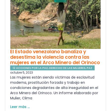
El Estado venezolano banaliza y
desestima la violencia contra las
mujeres en el Arco Minero del Orinoco
12 ACCIONES POR LA PAZ
,
DERECHO DE LAS MUJERES
,
PAZ
octubre 5, 2023
Las mujeres están siendo víctimas de esclavitud
moderna, prostitución forzada y trabajo en
condiciones degradantes de alta inseguridad en el
Arco Minero del Orinoco. Un informe elaborado por
Mulier, Clima
Leer más ...