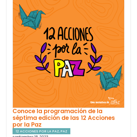
Conoce la programación de la
séptima edición de las 12 Acciones
por la Paz
12 ACCIONES POR LA PAZ
,
PAZ
septiembre 18, 2023