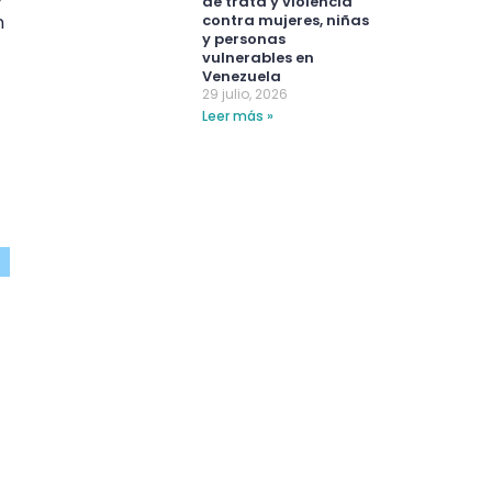
de trata y violencia
n
contra mujeres, niñas
y personas
vulnerables en
Venezuela
29 julio, 2026
Leer más »