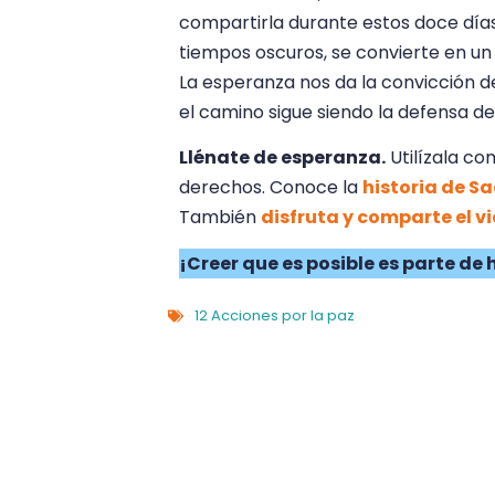
compartirla durante estos doce día
tiempos oscuros, se convierte en un 
La esperanza nos da la convicción d
el camino sigue siendo la defensa d
Llénate de esperanza.
Utilízala co
derechos. Conoce la
historia de S
También
disfruta y comparte el v
¡Creer que es posible es parte de 
12 Acciones por la paz