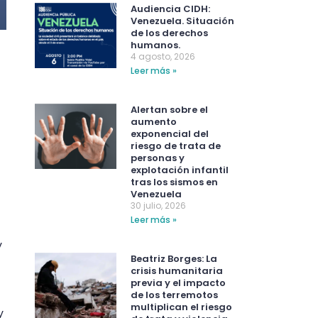
Audiencia CIDH:
Venezuela. Situación
de los derechos
humanos.
4 agosto, 2026
Leer más »
Alertan sobre el
aumento
exponencial del
riesgo de trata de
personas y
explotación infantil
tras los sismos en
Venezuela
30 julio, 2026
Leer más »
y
Beatriz Borges: La
crisis humanitaria
previa y el impacto
de los terremotos
multiplican el riesgo
y