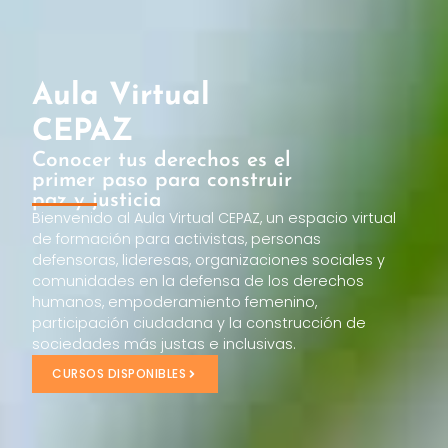
Aula Virtual
CEPAZ
Conocer tus derechos es el
primer paso para construir
paz y justicia
Bienvenido al Aula Virtual CEPAZ, un espacio virtual
de formación para activistas, personas
defensoras, lideresas, organizaciones sociales y
comunidades en la defensa de los derechos
humanos, empoderamiento femenino,
participación ciudadana y la construcción de
sociedades más justas e inclusivas.
CURSOS DISPONIBLES