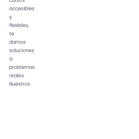
cursos
accesibles
y
flexibles,
te
damos
soluciones
a
problemas
reales.
Nuestros
cursos
están
diseñados
como
herramientas
prácticas