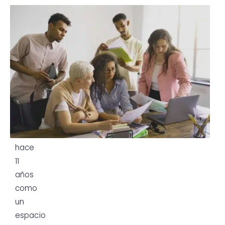
¿Qué
es
el
Aula
Virtual
CEPAZ?
CEPAZ
nació
hace
11
años
como
un
espacio