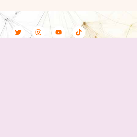
Lo que aprenderás
Al finalizar el curso podrás:
Nombrar con claridad: comprender
conceptos y reconocer narrativas que
perpetúan violencia.
Analizar con compromiso: leer datos,
identificar patrones y cuestionar discursos
normalizados.
Narrar con responsabilidad: contar historias
que dignifiquen, protejan y promuevan la
transformación.
Obtendrás herramientas prácticas,