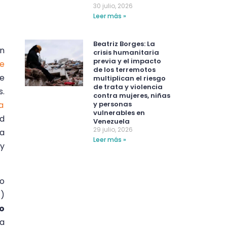
30 julio, 2026
Leer más »
Beatriz Borges: La
en
crisis humanitaria
previa y el impacto
me
de los terremotos
me
multiplican el riesgo
de trata y violencia
s.
contra mujeres, niñas
a
y personas
vulnerables en
ad
Venezuela
29 julio, 2026
la
Leer más »
 y
co
z)
co
la