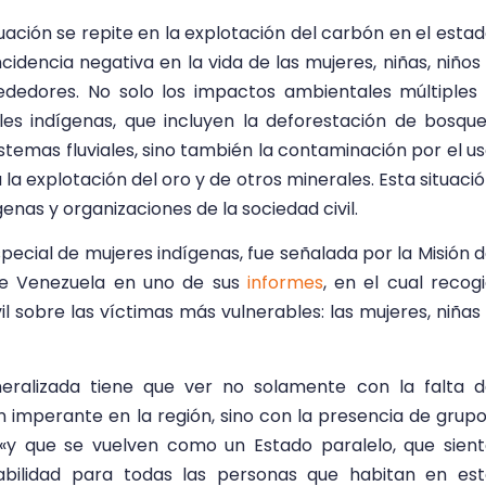
ción se repite en la explotación del carbón en el esta
ncidencia negativa en la vida de las mujeres, niñas, niños
ededores. No solo los impactos ambientales múltiples
ales indígenas, que incluyen la deforestación de bosqu
sistemas fluviales, sino también la contaminación por el u
 la explotación del oro y de otros minerales. Esta situaci
ígenas y organizaciones de la sociedad civil.
pecial de mujeres indígenas, fue señalada por la Misión 
re Venezuela en uno de sus
informes
, en el cual recog
l sobre las víctimas más vulnerables: las mujeres, niñas
eralizada tiene que ver no solamente con la falta 
n imperante en la región, sino con la presencia de grup
, «y que se vuelven como un Estado paralelo, que sien
abilidad para todas las personas que habitan en es