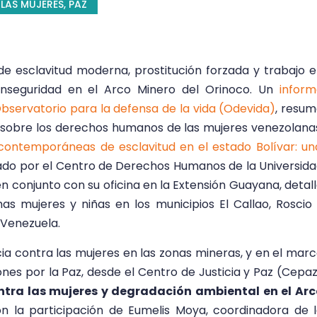
LAS MUJERES
,
PAZ
de esclavitud moderna, prostitución forzada y trabajo 
inseguridad en el Arco Minero del Orinoco. Un
infor
 Observatorio para la defensa de la vida (Odevida)
, resu
l sobre los derechos humanos de las mujeres venezolana
ontemporáneas de esclavitud en el estado Bolívar: un
izado por el Centro de Derechos Humanos de la Universid
n conjunto con su oficina en la Extensión Guayana, detal
as mujeres y niñas en los municipios El Callao, Roscio
e Venezuela.
encia contra las mujeres en las zonas mineras, y en el mar
ones por la Paz, desde el Centro de Justicia y Paz (Cepa
ntra las mujeres y degradación ambiental en el Ar
on la participación de
Eumelis Moya, coordinadora de 