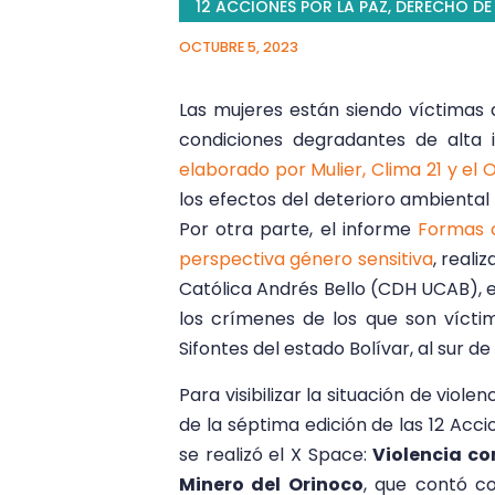
12 ACCIONES POR LA PAZ
,
DERECHO DE 
OCTUBRE 5, 2023
Las mujeres están siendo víctimas 
condiciones degradantes de alta 
elaborado por Mulier, Clima 21 y el
los efectos del deterioro ambienta
Por otra parte, el informe
Formas c
perspectiva género sensitiva
, real
Católica Andrés Bello (CDH UCAB), e
los crímenes de los que son víctim
Sifontes del estado Bolívar, al sur d
Para visibilizar la situación de viol
de la séptima edición de las 12 Acci
se realizó el X Space:
Violencia co
Minero del Orinoco
, que contó c