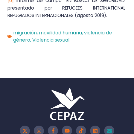
[6]
informe de campo “EN BUSCA DE SEGURIDAD”
presentado por REFUGEES INTERNATIONAL
REFUGIADOS INTERNACIONALES (agosto 2019).
migración
,
movilidad humana
,
violencia de
género
,
Violencia sexual