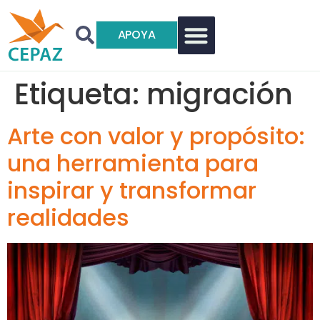
APOYA
Etiqueta:
migración
Arte con valor y propósito:
una herramienta para
inspirar y transformar
realidades