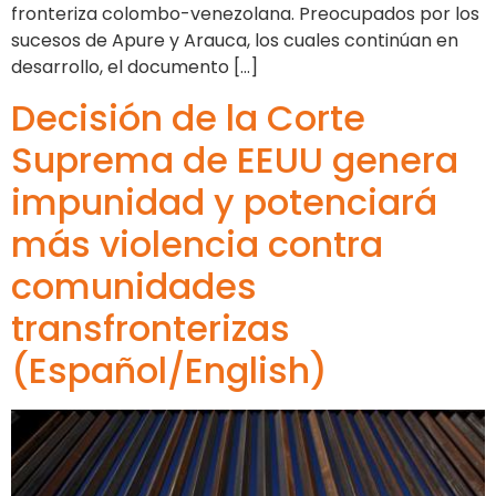
fronteriza colombo-venezolana. Preocupados por los
sucesos de Apure y Arauca, los cuales continúan en
desarrollo, el documento […]
Decisión de la Corte
Suprema de EEUU genera
impunidad y potenciará
más violencia contra
comunidades
transfronterizas
(Español/English)