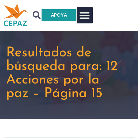
APOYA
Resultados de
búsqueda para: 12
Acciones por la
paz – Página 15