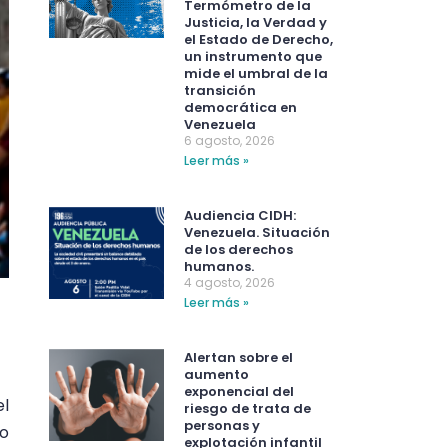
Termómetro de la
Justicia, la Verdad y
el Estado de Derecho,
un instrumento que
mide el umbral de la
transición
democrática en
Venezuela
6 agosto, 2026
Leer más »
Audiencia CIDH:
Venezuela. Situación
de los derechos
humanos.
4 agosto, 2026
Leer más »
Alertan sobre el
aumento
exponencial del
el
riesgo de trata de
personas y
to
explotación infantil