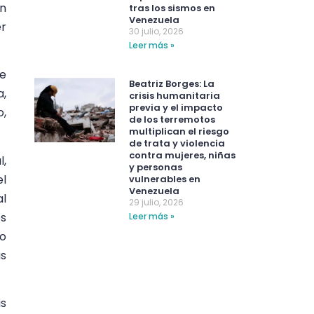
ón
tras los sismos en
Venezuela
er
30 julio, 2026
Leer más »
de
Beatriz Borges: La
a,
crisis humanitaria
previa y el impacto
o,
de los terremotos
multiplican el riesgo
de trata y violencia
contra mujeres, niñas
l,
y personas
el
vulnerables en
Venezuela
al
29 julio, 2026
os
Leer más »
mo
as
as