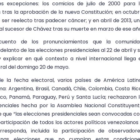
es excepciones: los comicios de julio de 2000 para 
 tras la aprobación de la nueva Constitución; en octub
er reelecto tras padecer cáncer; y en abril de 2013, u
al sucesor de Chávez tras su muerte en marzo de ese añ
cuento de los pronunciamientos que la comunida
delanto de las elecciones presidenciales al 22 de abril y 
explicar en qué contexto a nivel internacional llega 
ral del domingo 20 de mayo.
e la fecha electoral, varios países de América Latin
: Argentina, Brasil, Canadá, Chile, Colombia, Costa Ric
co, Panamá, Paraguay, Perú y Santa Lucía; rechazaron 
enciales hecha por la Asamblea Nacional Constituyen
e que “las elecciones presidenciales sean convocadas c
articipación de todos los actores políticos venezolanos
responda, incluida la participación de observadore
. Unas elecciones que no cumplan estas condicione