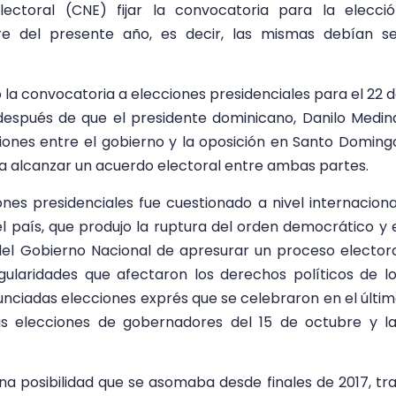
ectoral (CNE) fijar la convocatoria para la elecci
tre del presente año, es decir, las mismas debían s
zó la convocatoria a elecciones presidenciales para el 22 
 después de que el presidente dominicano, Danilo Medin
iones entre el gobierno y la oposición en Santo Doming
a alcanzar un acuerdo electoral entre ambas partes.
ones presidenciales fue cuestionado a nivel internaciona
del país, que produjo la ruptura del orden democrático y 
del Gobierno Nacional de apresurar un proceso elector
gularidades que afectaron los derechos políticos de l
nciadas elecciones exprés que se celebraron en el últi
as elecciones de gobernadores del 15 de octubre y l
na posibilidad que se asomaba desde finales de 2017, tr