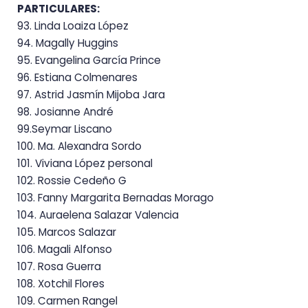
PARTICULARES:
93. Linda Loaiza López
94. Magally Huggins
95. Evangelina García Prince
96. Estiana Colmenares
97. Astrid Jasmín Mijoba Jara
98. Josianne André
99.Seymar Liscano
100. Ma.
Alexandra Sordo
101. Viviana
López
personal
102. Rossie
Cedeño G
103. Fanny
Margarita Bernadas Morago
104. Auraelena
Salazar Valencia
105. Marcos
Salazar
106. Magali
Alfonso
107. Rosa
Guerra
108. Xotchil
Flores
109. Carmen
Rangel