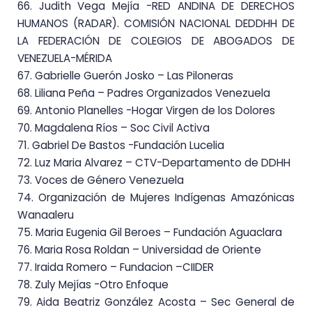
66. Judith Vega Mejía -RED ANDINA DE DERECHOS
HUMANOS (RADAR). COMISIÓN NACIONAL DE
DDHH DE
LA FEDERACIÓN DE COLEGIOS DE ABOGADOS DE
VENEZUELA-MÉRIDA
67. Gabrielle Guerón Josko – Las Piloneras
68. Liliana
Peña
– Padres
Organizados
Venezuela
69. Antonio Planelles -Hogar Virgen de los Dolores
70. Magdalena Ríos – Soc Civil Activa
71. Gabriel De Bastos -Fundación Lucelia
72. Luz Maria Alvarez – CTV-Departamento de DDHH
73. Voces de Género Venezuela
74. Organización de
Mujeres Indígenas
Amazónicas
Wanaaleru
75. Maria Eugenia Gil Beroes – Fundación Aguaclara
76. Maria Rosa Roldan – Universidad de Oriente
77. Iraida Romero – Fundacion
–
CIIDER
78. Zuly Mejías -Otro Enfoque
79. Aida Beatriz González Acosta – Sec General de