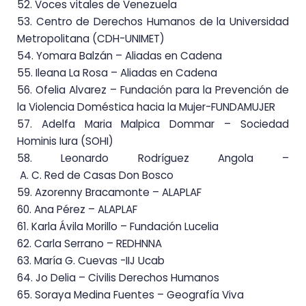
52. Voces vitales de Venezuela
53. Centro de Derechos Humanos de la Universidad
Metropolitana (CDH-UNIMET)
54. Yomara Balzán – Aliadas en Cadena
55. Ileana La Rosa – Aliadas en Cadena
56.
Ofelia Alvarez – Fundación para la Prevención de
la Violencia Doméstica hacia la Mujer-
FUNDAMUJER
57. Adelfa Maria Malpica Dommar – Sociedad
Hominis Iura (SOHI)
58. Leonardo
Rodríguez
Angola –
A.
C. Red
de Casas Don Bosco
59. Azorenny Bracamonte
–
ALAPLAF
60. Ana Pérez
–
ALAPLAF
61. Karla Ávila Morillo – Fundación Lucelia
62. Carla Serrano
–
REDHNNA
63. María G. Cuevas -IIJ Ucab
64. Jo Delia – Civilis Derechos Humanos
65. Soraya Medina Fuentes – Geografía Viva