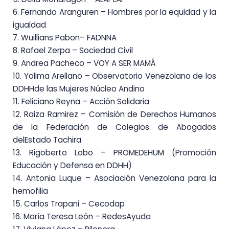
6. Fernando Aranguren
– Ho
mbres por
la equidad y la
igualdad
7. Wuillians
Pabon
–
FADNNA
8. Rafael
Zerpa – Sociedad
Civil
9. Andrea
Pacheco –
VOY
A
SER MAMÁ
10. Yolima Arellano – Observatorio Venezolano de los
DDHHde las Mujeres Núcleo Andino
11. Feliciano Reyna – Acción Solidaria
12. Raiza Ramirez – Comisión de Derechos Humanos
de la Federación de Colegios de Abogados
del
Estado Tachira
13. Rigoberto Lobo – PROMEDEHUM (Promoción
Educación y Defensa en DDHH)
14. Antonia Luque – Asociación Venezolana para la
hemofilia
15. Carlos Trapani
–
Cecodap
16. María Teresa León
–
RedesAyuda