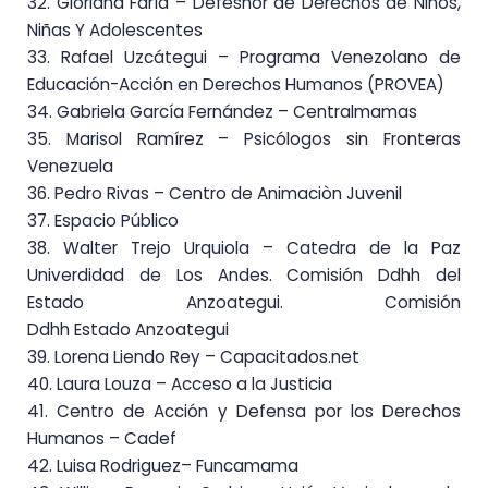
32. Gloriana Faría – Defesnor de Derechos de Niños,
Niñas Y Adolescentes
33. Rafael Uzcátegui – Programa Venezolano de
Educación-Acción en Derechos Humanos (PROVEA)
34. Gabriela García Fernández – Centralmamas
35. Marisol Ramírez – Psicólogos sin Fronteras
Venezuela
36. Pedro Rivas – Centro de Animaciòn Juvenil
37. Espacio Público
38.
Walter
Trejo Urquiola – Catedra de la Paz
Univerdidad de Los Andes. Comisión Ddhh del
Estado
Anzoateg
ui. Comisión
Ddhh Estado Anzoategui
39. Lorena Liendo Rey – Capacitados.net
40. Laura Louza – Acceso a la Justicia
41. Centro de Acción y Defensa por los Derechos
Humanos – Cadef
42. Luisa Rodriguez
–
Funcamama