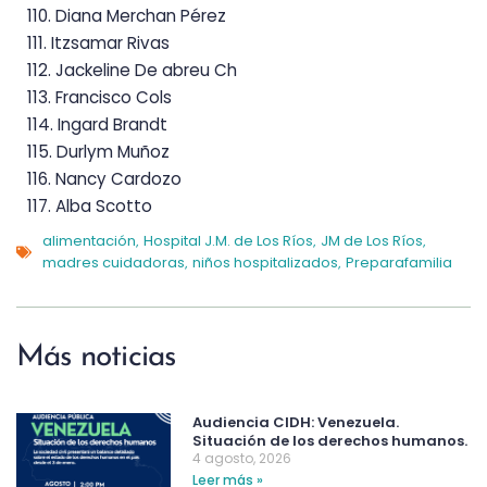
110. Diana
Merchan Pérez
111. Itzsamar
Rivas
112. Jackeline
De abreu Ch
113. Francisco
Cols
114. Ingard
Brandt
115. Durlym
Muñoz
116. Nancy
Cardozo
117. Alba
Scotto
alimentación
Hospital J.M. de Los Ríos
JM de Los Ríos
,
,
,
madres cuidadoras
niños hospitalizados
Preparafamilia
,
,
Más noticias
Audiencia CIDH: Venezuela.
Situación de los derechos humanos.
4 agosto, 2026
Leer más »