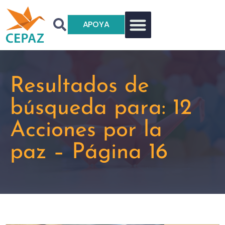
APOYA
Resultados de
búsqueda para: 12
Acciones por la
paz – Página 16