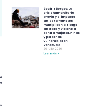
Beatriz Borges: La
crisis humanitaria
previa y el impacto
de los terremotos
multiplican el riesgo
de trata y violencia
contra mujeres, niñas
y personas
vulnerables en
Venezuela
29 julio, 2026
Leer más »
ia
La
se