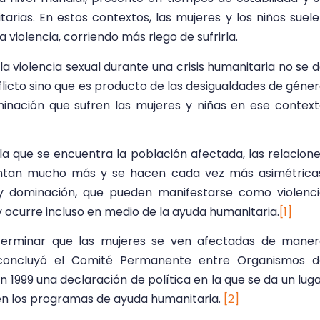
itarias. En estos contextos, las mujeres y los niños suel
 violencia, corriendo más riego de sufrirla.
a violencia sexual durante una crisis humanitaria no se 
icto sino que es producto de las desigualdades de géne
iminación que sufren las mujeres y niñas en ese contex
la que se encuentra la población afectada, las relacion
ntan mucho más y se hacen cada vez más asimétricas
y dominación, que pueden manifestarse como violenc
y ocurre incluso en medio de la ayuda humanitaria.
[1]
eterminar que las mujeres se ven afectadas de mane
 concluyó el Comité Permanente entre Organismos d
en 1999 una declaración de política en la que se da un lug
en los programas de ayuda humanitaria.
[2]