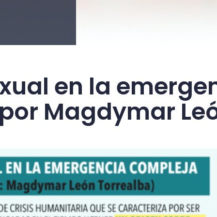
exual en la emerge
 por Magdymar Le