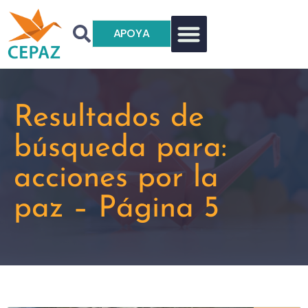
APOYA
Resultados de
búsqueda para:
acciones por la
paz – Página 5