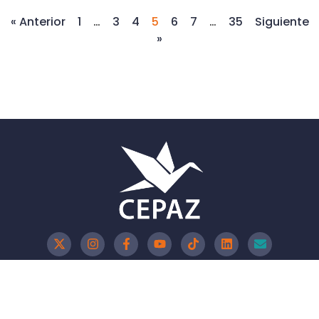
« Anterior
1
…
3
4
5
6
7
…
35
Siguiente
»
Política de Privacidad
Política de Cookies
Aviso Legal
CEPAZ - 2026 @Todos los derechos reservados