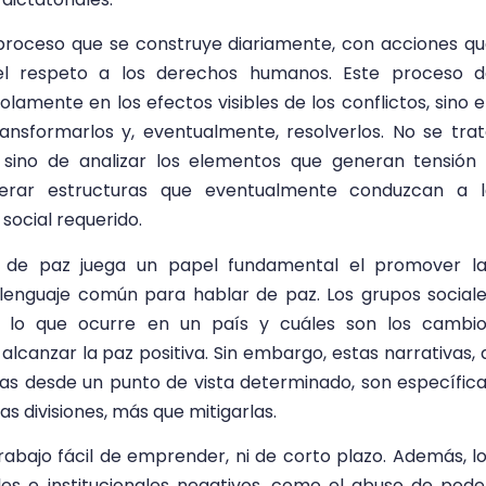
 proceso que se construye diariamente, con acciones q
y el respeto a los derechos humanos. Este proceso 
lamente en los efectos visibles de los conflictos, sino 
ansformarlos y, eventualmente, resolverlos. No se tra
, sino de analizar los elementos que generan tensión
nerar estructuras que eventualmente conduzcan a l
social requerido.
 de paz juega un papel fundamental el promover la
n lenguaje común para hablar de paz. Los grupos social
de lo que ocurre en un país y cuáles son los cambi
lcanzar la paz positiva. Sin embargo, estas narrativas, 
das desde un punto de vista determinado, son específic
s divisiones, más que mitigarlas.
abajo fácil de emprender, ni de corto plazo. Además, l
les e institucionales negativos, como el abuso de pode