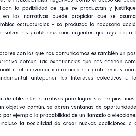
ifican la posibilidad de que se produzcan y justifiqu
o en las narrativas puede propiciar que se asuma
bios estructurales y se produzca la necesaria acci
 resolver los problemas más urgentes que agobian a 
s actores con los que nos comunicamos es también un pa
rrativa común. Las experiencias que nos definen co
acilitar el conversar sobre nuestros problemas y có
fundamental anteponer los intereses colectivos a l
 de utilizar las narrativas para lograr sus propios fines
un objetivo común, se abren ventanas de oportunidad
 por ejemplo la probabilidad de un llamado a eleccione
ncluso la posibilidad de crear nuevas coaliciones, o 
rgentes, allanando así el camino hacia la construcción 