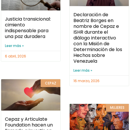
Declaración de
Justicia transicional:
Beatriz Borges en
cimiento
nombre de Cepaz e
indispensable para
ISHR durante el
una paz duradera
diálogo interactivo
con la Misión de
Leer más »
Determinación de los
Hechos sobre
6 abril, 2026
Venezuela
Leer más »
16 marzo, 2026
CEPAZ
MUJERES
Cepaz y Articulate
Foundation hacen un