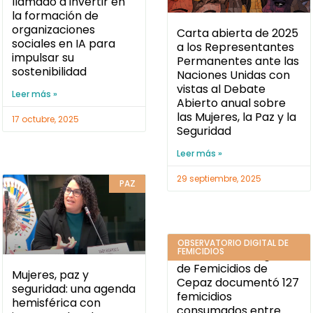
llamado a invertir en
la formación de
organizaciones
Carta abierta de 2025
sociales en IA para
a los Representantes
impulsar su
Permanentes ante las
sostenibilidad
Naciones Unidas con
vistas al Debate
Leer más »
Abierto anual sobre
las Mujeres, la Paz y la
17 octubre, 2025
Seguridad
Leer más »
29 septiembre, 2025
PAZ
OBSERVATORIO DIGITAL DE
FEMICIDIOS
Observatorio Digital
de Femicidios de
Mujeres, paz y
Cepaz documentó 127
seguridad: una agenda
femicidios
hemisférica con
consumados entre