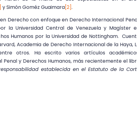
]
y Simón Goméz Guaimara
[2]
.
en Derecho con enfoque en Derecho Internacional Pena
por la Universidad Central de Venezuela y Magíster 
chos Humanos por la Universidad de Nottingham. Cuen
arvard, Academia de Derecho Internacional de la Haya, 
entre otros. Ha escrito varios artículos académico
l Penal y Derechos Humanos, más recientemente el lib
responsabilidad establecida en el Estatuto de la Cor
ibilidad con la Constitución de Venezuela”, (
Editori
019). Ganadora del Premio de la Academia de Cienci
tora en Derecho Internacional Penal, Derechos Humanos
gado
summa cum laude
por la Universidad de Carabobo
 Público con mérito por
The London School of Economi
 Derecho Internacional Público en la Universidad Católi