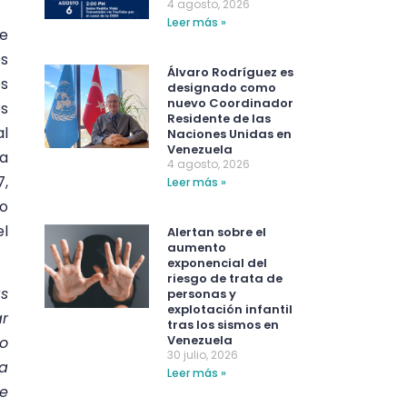
4 agosto, 2026
Leer más »
ue
os
Álvaro Rodríguez es
os
designado como
nuevo Coordinador
s
Residente de las
al
Naciones Unidas en
Venezuela
ía
4 agosto, 2026
7,
Leer más »
vo
el
Alertan sobre el
aumento
exponencial del
riesgo de trata de
as
personas y
explotación infantil
ar
tras los sismos en
Venezuela
 o
30 julio, 2026
 a
Leer más »
ue