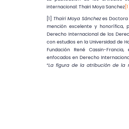
internacional: Thairi Moya Sanchez
[1
[1]
Thairi Moya Sánchez
es Doctora 
mención excelente y honorífica, 
Derecho Internacional de los Dere
con estudios en la Universidad de H
Fundación René Cassin-Francia, 
enfocados en Derecho Internaciona
“
La figura de la atribución de la 
Penal Internacional y su compat
Jurídica Venezolana, Caracas, 2
Políticas y Sociales 2018. Consul
Derecho Internacional.
[2]
Simón Gómez Guaimara
es abo
Magíster en Derecho Internacional
and Political Science
. Profesor de