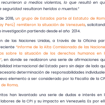
recurrieron a medios violentos, lo que resultó en q
e seguridad resultaron heridos o muertos
.”
de 2018,
un grupo de Estados parte al Estatuto de Ro
ay Perú) remitieron la situación de Venezuela
, solicitan
jo investigación partiendo desde el año 2014.
n de las Naciones Unidas, a través de la Oficina pa
reciente
“Informe de la Alta Comisionada de las Nacion
s sobre la situación de los derechos humanos en l
”
, en donde se realizaron una serie de afirmaciones q
idad internacional del Estado pero sin dejar de lado q
necesaria determinación de responsabilidades individuale
evo elemento a ser considerado por la Fiscalía de la CP
o de Roma,
itos han levantado una serie de dudas e interés en 
labores de la CPI y su impacto en Venezuela. Es por el