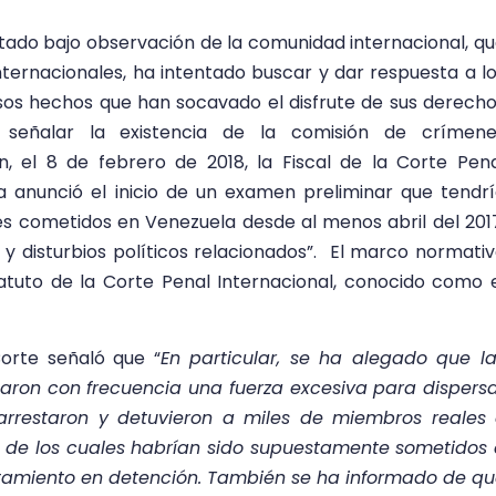
tado bajo observación de la comunidad internacional, q
ternacionales, ha intentado buscar y dar respuesta a l
sos hechos que han socavado el disfrute de sus derech
a señalar la existencia de la comisión de crímene
ón, el 8 de febrero de 2018, la Fiscal de la Corte Pen
a anunció el inicio de un examen preliminar que tendr
es cometidos en Venezuela desde al menos abril del 201
y disturbios políticos relacionados”. El marco normati
tatuto de la Corte Penal Internacional, conocido como 
Corte señaló que “
En particular, se ha alegado que l
saron con frecuencia una fuerza excesiva para dispers
 arrestaron y detuvieron a miles de miembros reales
s de los cuales habrían sido supuestamente sometidos
atamiento en detención. También se ha informado de q