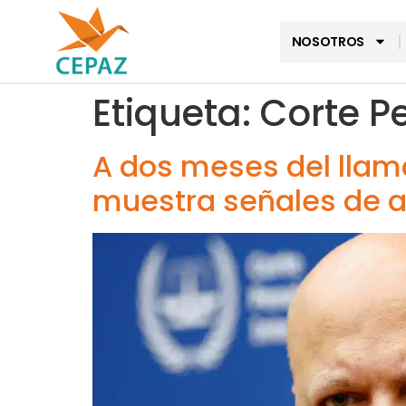
NOSOTROS
Etiqueta:
Corte P
A dos meses del llama
muestra señales de at