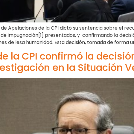
a de Apelaciones de la CPI dictó su sentencia sobre el re
de impugnación[1] presentados, y confirmando la decisió
es de lesa humanidad. Esta decisión, tomada de forma u
e la CPI confirmó la decisión
estigación en la Situación V