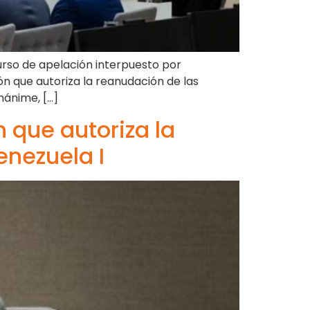
curso de apelación interpuesto por
n que autoriza la reanudación de las
nánime, […]
 que autoriza la
enezuela I