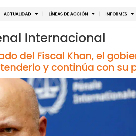
ACTUALIDAD
LÍNEAS DE ACCIÓN
INFORMES
enal Internacional
do del Fiscal Khan, el gobi
enderlo y continúa con su p