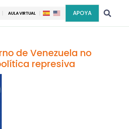
APOYA
AULA VIRTUAL
erno de Venezuela no
olítica represiva