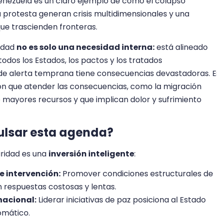
enezuela es un claro ejemplo de cómo el colapso
 la protesta generan crisis multidimensionales y una
e trascienden fronteras.
ridad
no es solo una necesidad interna:
está alineado
dos los Estados, los pactos y los tratados
s de alerta temprana tiene consecuencias devastadoras. E
ón que atender las consecuencias, como la migración
e mayores recursos y que implican dolor y sufrimiento
ulsar esta agenda?
ridad es una
inversión inteligente
:
 intervención:
Promover condiciones estructurales de
en respuestas costosas y lentas.
nacional:
Liderar iniciativas de paz posiciona al Estado
omático.