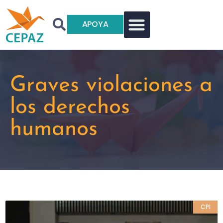
APOYA
Graves violaciones a
los derechos
humanos
CPI