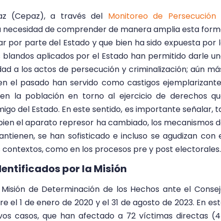
az (Cepaz), a través del
Monitoreo de Persecución 
 la necesidad de comprender de manera amplia esta for
zar por parte del Estado y que bien ha sido expuesta por 
os blandos aplicados por el Estado han permitido darle u
dad a los actos de persecución y criminalización; aún má
en el pasado han servido como castigos ejemplarizant
n la población en torno al ejercicio de derechos q
igo del Estado. En este sentido, es importante señalar, t
i bien el aparato represor ha cambiado, los mecanismos 
ntienen, se han sofisticado e incluso se agudizan con 
contextos, como en los procesos pre y post electorales.
entificados por la Misión
a Misión de Determinación de los Hechos ante el Conse
 el 1 de enero de 2020 y el 31 de agosto de 2023. En es
evos casos, que han afectado a 72 víctimas directas (