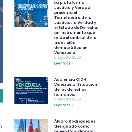
La plataforma
Justicia y Verdad
presenta el
Termómetro de la
Justicia, la Verdad y
el Estado de Derecho,
un instrumento que
mide el umbral de la
transición
democrática en
Venezuela
6 agosto, 2026
Leer más »
Audiencia CIDH:
Venezuela. Situación
de los derechos
humanos.
4 agosto, 2026
Leer más »
Álvaro Rodríguez es
os
designado como
nuevo Coordinador