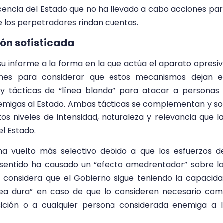
cencia del Estado que no ha llevado a cabo acciones pa
e los perpetradores rindan cuentas.
ión sofisticada
su informe a la forma en la que actúa el aparato opresi
ones para considerar que estos mecanismos dejan e
” y tácticas de “línea blanda” para atacar a personas
emigas al Estado. Ambas tácticas se complementan y s
tos niveles de intensidad, naturaleza y relevancia que l
el Estado.
a vuelto más selectivo debido a que los esfuerzos d
 sentido ha causado un “efecto amedrentador” sobre l
ón considera que el Gobierno sigue teniendo la capacid
línea dura” en caso de que lo consideren necesario co
ición o a cualquier persona considerada enemiga a 