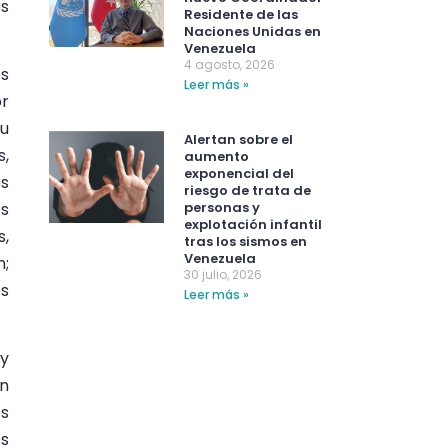
s
Residente de las
Naciones Unidas en
Venezuela
4 agosto, 2026
os
Leer más »
or
su
Alertan sobre el
s,
aumento
exponencial del
os
riesgo de trata de
os
personas y
explotación infantil
s,
tras los sismos en
Venezuela
n;
30 julio, 2026
os
Leer más »
 y
on
os
os