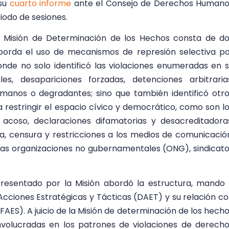
 su
cuarto informe
ante el Consejo de Derechos Humano
iodo de sesiones.
a Misión de Determinación de los Hechos consta de d
aborda el uso de mecanismos de represión selectiva p
nde no solo identificó las violaciones enumeradas en 
les, desapariciones forzadas, detenciones arbitraria
humanos o degradantes; sino que también identificó otr
 restringir el espacio cívico y democrático, como son l
 acoso, declaraciones difamatorias y desacreditadora
tica, censura y restricciones a los medios de comunicació
 las organizaciones no gubernamentales (ONG), sindicat
resentado por la Misión abordó la estructura, mando
cciones Estratégicas y Tácticas (DAET) y su relación c
FAES). A juicio de la Misión de determinación de los hech
nvolucradas en los patrones de violaciones de derech