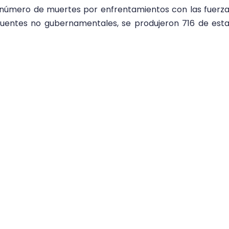
do número de muertes por enfrentamientos con las fuerz
fuentes no gubernamentales, se produjeron 716 de est
re la posible existencia de ejecuciones extrajudiciales 
l de lucha contra la criminalidad, tal como documentó 
Consejo,” aseguró Valiñas.
bre la situación en el Arco Minero del Orinoco y otras zon
 denuncias de los pueblos indígenas del Estado de Amazon
us líderes. La MIIV citó el caso del asesinato de Virgil
aroa, en 2022, y recomendó que este caso fuera investiga