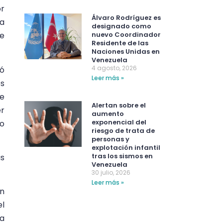
or
Álvaro Rodríguez es
úa
designado como
nuevo Coordinador
ue
Residente de las
Naciones Unidas en
Venezuela
4 agosto, 2026
ió
Leer más »
os
de
Alertan sobre el
er
aumento
exponencial del
o
riesgo de trata de
personas y
explotación infantil
tras los sismos en
as
Venezuela
30 julio, 2026
Leer más »
en
el
a