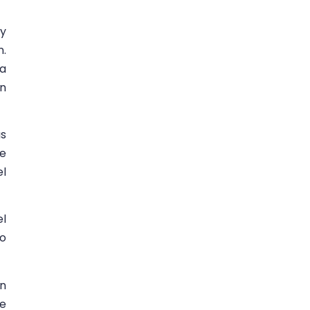
 y
n.
ia
en
as
de
el
el
co
ón
re