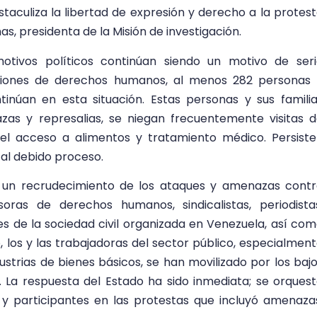
staculiza la libertad de expresión y derecho a la protes
as, presidenta de la Misión de investigación.
motivos políticos continúan siendo un motivo de ser
aciones de derechos humanos, al menos 282 personas
tinúan en esta situación. Estas personas y sus famili
as y represalias, se niegan frecuentemente visitas 
a el acceso a alimentos y tratamiento médico. Persist
 al debido proceso.
do un recrudecimiento de los ataques y amenazas cont
oras de derechos humanos, sindicalistas, periodista
s de la sociedad civil organizada en Venezuela, así co
ño, los y las trabajadoras del sector público, especialmen
dustrias de bienes básicos, se han movilizado por los baj
s. La respuesta del Estado ha sido inmediata; se orques
s y participantes en las protestas que incluyó amenaza