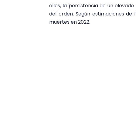
ellos, la persistencia de un eleva
del orden. Según estimaciones de 
muertes en 2022.
“Esta cifra genera preocupación sob
el contexto de una política estata
Misión en su primer informe ante el 
La MIIV volvió a alertar asimismo so
del sur del país, y se refirió a las
sobre los ataques violentos contra s
Trujillo Arana, líder del pueblo Pi
con seriedad.
misión de determinación de los hechos