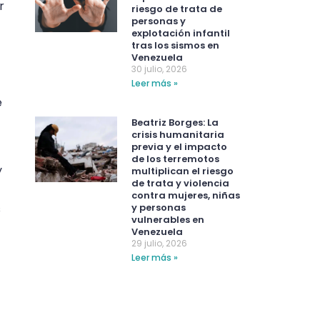
r
riesgo de trata de
personas y
explotación infantil
tras los sismos en
Venezuela
30 julio, 2026
Leer más »
e
Beatriz Borges: La
crisis humanitaria
previa y el impacto
de los terremotos
y
multiplican el riesgo
de trata y violencia
contra mujeres, niñas
y personas
s
vulnerables en
Venezuela
29 julio, 2026
Leer más »