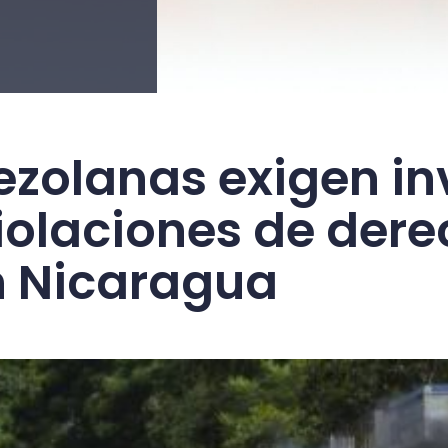
zolanas exigen inv
iolaciones de der
 Nicaragua