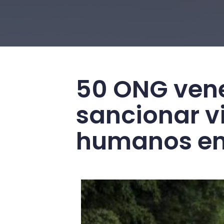
50 ONG vene
sancionar v
humanos en