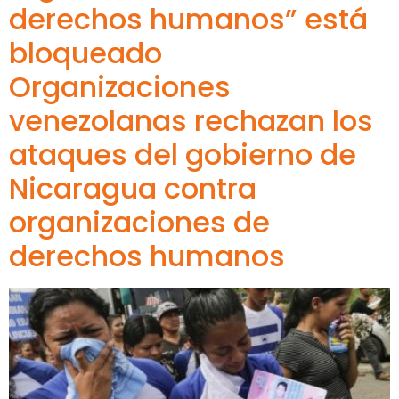
derechos humanos” está
bloqueado
Organizaciones
venezolanas rechazan los
ataques del gobierno de
Nicaragua contra
organizaciones de
derechos humanos