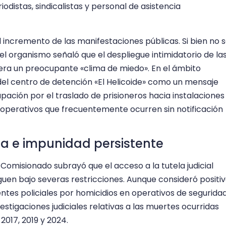
odistas, sindicalistas y personal de asistencia
 incremento de las manifestaciones públicas. Si bien no 
l organismo señaló que el despliegue intimidatorio de la
era un preocupante «clima de miedo». En el ámbito
re del centro de detención «El Helicoide» como un mensaje
pación por el traslado de prisioneros hacia instalaciones
 operativos que frecuentemente ocurren sin notificación
icia e impunidad persistente
o Comisionado subrayó que el acceso a la tutela judicial
iguen bajo severas restricciones. Aunque consideró positi
tes policiales por homicidios en operativos de seguridad
stigaciones judiciales relativas a las muertes ocurridas
2017, 2019 y 2024.