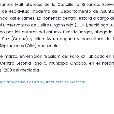
os Multilaterales de la Cancillería Británica, Stev
ia de esclavitud moderna del Departamento de Asunt
tánica, Katie James. La ponencia central estará a cargo d
el Observatorio de Delito Organizado (DOT), sociólogo Lu
o por las autoras del estudio, Beatriz Borges, abogada
y Paz (Cepaz) y Lilian Aya, abogada y consultora de 
 Migraciones (OIM) Venezuela.
e marzo, en el Salón “Epsilon” del Foro XXI, ubicado en 
Centro Letonia, piso 5, municipio Chacao, en el horar
 12:00 del mediodía.
avitud moderna
Paz Activa
trata
trata de personas
,
,
,