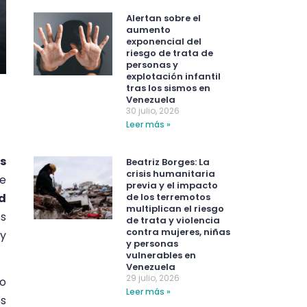
Alertan sobre el
aumento
exponencial del
riesgo de trata de
personas y
explotación infantil
tras los sismos en
Venezuela
30 julio, 2026
Leer más »
s
Beatriz Borges: La
crisis humanitaria
de
previa y el impacto
ud
de los terremotos
multiplican el riesgo
es
de trata y violencia
contra mujeres, niñas
 y
y personas
vulnerables en
Venezuela
29 julio, 2026
no
Leer más »
os