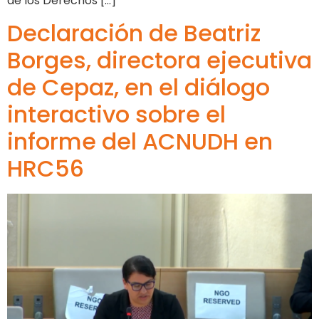
de los Derechos […]
Declaración de Beatriz
Borges, directora ejecutiva
de Cepaz, en el diálogo
interactivo sobre el
informe del ACNUDH en
HRC56