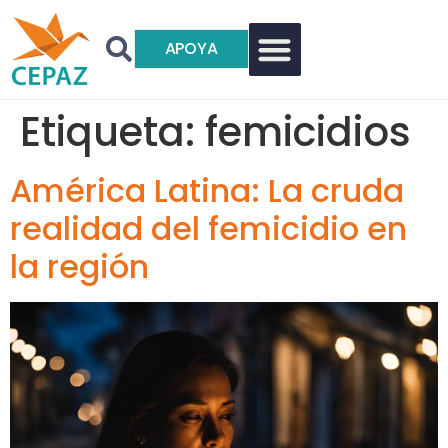
APOYA
Etiqueta:
femicidios
América Latina: La cruda
realidad del femicidio en
la región