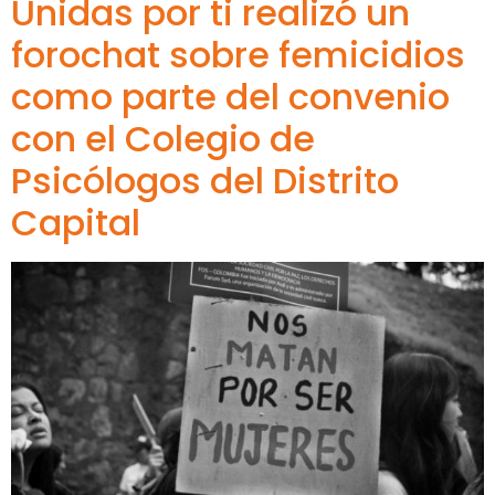
Unidas por ti realizó un
forochat sobre femicidios
como parte del convenio
con el Colegio de
Psicólogos del Distrito
Capital