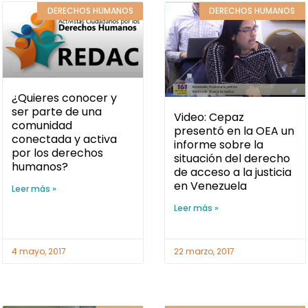
ser parte de una
Video: Cepaz
comunidad
presentó en la OEA un
conectada y activa
informe sobre la
por los derechos
situación del derecho
humanos?
de acceso a la justicia
en Venezuela
Leer más »
Leer más »
4 mayo, 2017
22 marzo, 2017
CEPAZ
DEMOCRACIA Y DERECHOS
POLÍTICOS
Activistas de
Maracaibo reciben
formación para la
incidencia pública con
Cepaz y OGCD