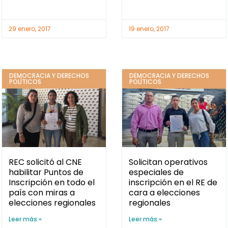
regionales
Leer más »
Leer más »
3 diciembre, 2016
30 noviembre, 2016
« Anterior
1
…
14
15
16
17
Siguiente »