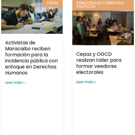
enfoque en Derechos
realizan taller para
Humanos
formar veedores
electorales
Leer más »
Leer más »
29 enero, 2017
19 enero, 2017
DEMOCRACIA Y DERECHOS
POLÍTICOS
DEMOCRACIA Y DERECHOS
POLÍTICOS
REC solicitó al CNE
habilitar Puntos de
Solicitan operativos
Inscripción en todo el
especiales de
país con miras a
inscripción en el RE de
elecciones regionales
cara a elecciones