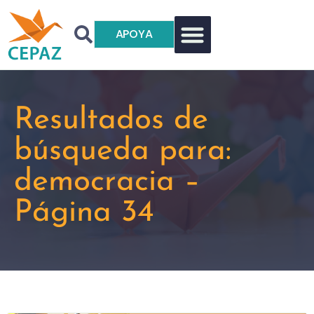
APOYA
Resultados de
búsqueda para:
democracia –
Página 34