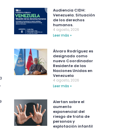
Audiencia CIDH:
Venezuela. Situación
de los derechos
humanos.
4 agosto, 2026
Leer más »
Álvaro Rodríguez es
designado como
nuevo Coordinador
Residente de las
Naciones Unidas en
Venezuela
a
4 agosto, 2026
e
Leer más »
e
Alertan sobre el
aumento
exponencial del
riesgo de trata de
personas y
explotación infantil