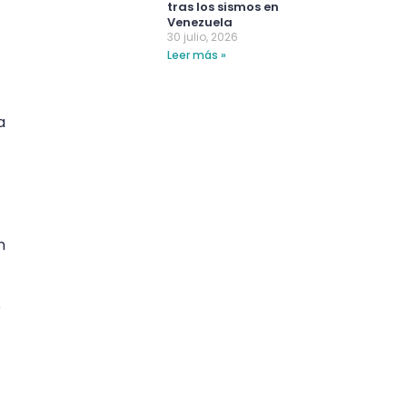
tras los sismos en
Venezuela
30 julio, 2026
Leer más »
a
n
o