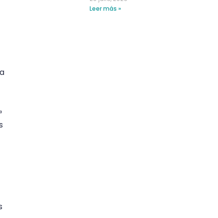
Leer más »
la
»
s
s