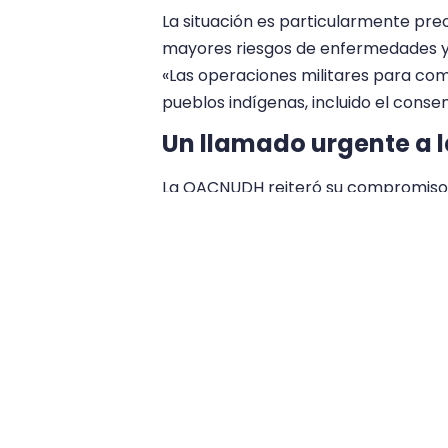
La situación es particularmente pre
mayores riesgos de enfermedades y su
«Las operaciones militares para com
pueblos indígenas, incluido el consen
Un llamado urgente a l
La OACNUDH reiteró su compromiso 
humanos en Venezuela y exhortó a la
al país. Asimismo, instó a una reform
que respete las normas internacion
debe redoblar sus esfuerzos para g
Venezuela y brindar apoyo a la pobl
Venezuela
Comunicaciones C