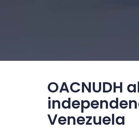
OACNUDH ale
independenc
Venezuela