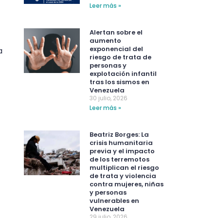
Leer más »
Alertan sobre el
aumento
exponencial del
a
riesgo de trata de
personas y
explotación infantil
tras los sismos en
Venezuela
30 julio, 2026
Leer más »
Beatriz Borges: La
crisis humanitaria
previa y el impacto
de los terremotos
multiplican el riesgo
de trata y violencia
contra mujeres, niñas
y personas
vulnerables en
Venezuela
29 julio, 2026