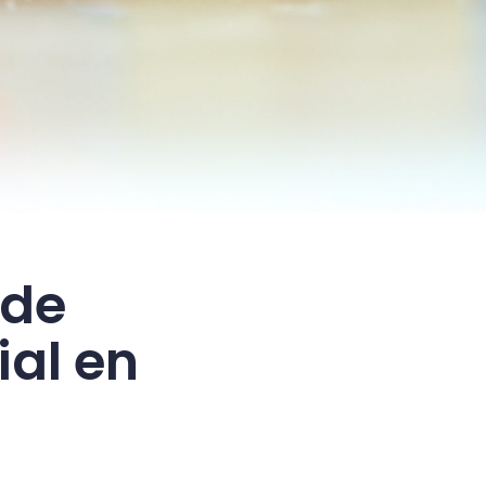
 de
ial en