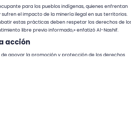
ocupante para los pueblos indígenas, quienes enfrentan
fren el impacto de la minería ilegal en sus territorios.
batir estas prácticas deben respetar los derechos de lo
timiento libre previo informado,» enfatizó Al-Nashif.
a acción
de apoyar la promoción y protección de los derechos
s autoridades a permitir el pronto retorno de su person
a constitucional transparente, participativa e inclusiva
ales de derechos humanos. La comunidad internacional
arantizar el respeto de los derechos humanos en
ación.
EPAZ