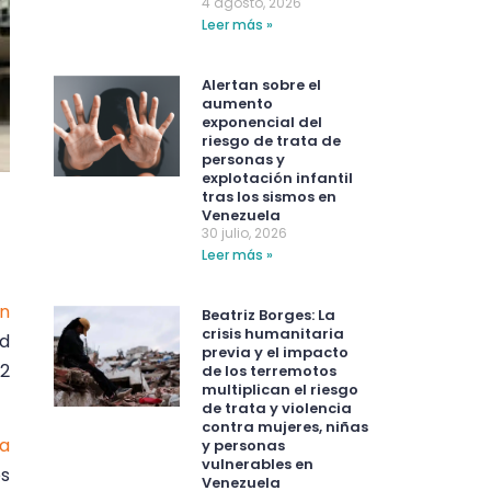
4 agosto, 2026
Leer más »
Alertan sobre el
aumento
exponencial del
riesgo de trata de
personas y
explotación infantil
tras los sismos en
Venezuela
30 julio, 2026
Leer más »
un
Beatriz Borges: La
crisis humanitaria
ud
previa y el impacto
 2
de los terremotos
multiplican el riesgo
de trata y violencia
contra mujeres, niñas
ra
y personas
vulnerables en
os
Venezuela