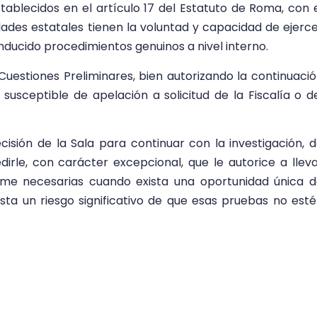
stablecidos en el artículo 17 del Estatuto de Roma, con 
idades estatales tienen la voluntad y capacidad de ejerc
 conducido procedimientos genuinos a nivel interno.
uestiones Preliminares, bien autorizando la continuaci
 susceptible de apelación a solicitud de la Fiscalía o d
ecisión de la Sala para continuar con la investigación, 
irle, con carácter excepcional, que le autorice a llev
ime necesarias cuando exista una oportunidad única 
ta un riesgo significativo de que esas pruebas no est
rio del Fiscal Khan, hasta el momento el Poder Judici
ctamente los hechos ocurridos en el país. Las víctimas
r enviando información a la Oficina de la Fiscalía sob
 de lesa humanidad. Durante este tiempo la oficin