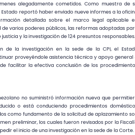
rímenes alegadamente cometidos. Como muestra de s
 el Estado reportó haber enviado nueve informes a la ofici
formación detallada sobre el marco legal aplicable 
al de varios poderes públicos, las reformas adoptadas pa
 justicia y la investigación de 124 presuntos responsables
n de la investigación en la sede de la CPI, el Esta
ontinuar proveyéndole asistencia técnica y apoyo general
 de facilitar la efectiva conclusión de los procedimient
enezolano no suministró información nueva que permitie
nducido o está conduciendo procedimientos doméstic
ados como fundamento de la solicitud de aplazamiento s
en preliminar, los cuales fueron revisados por la Fiscal
edir el inicio de una investigación en la sede de la Corte.