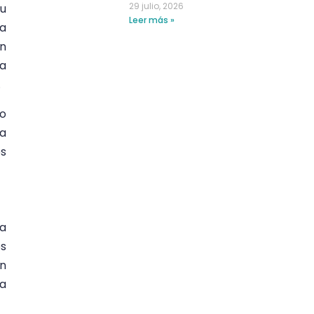
29 julio, 2026
u
Leer más »
na
en
ra
.
do
 a
os
ra
os
on
ía