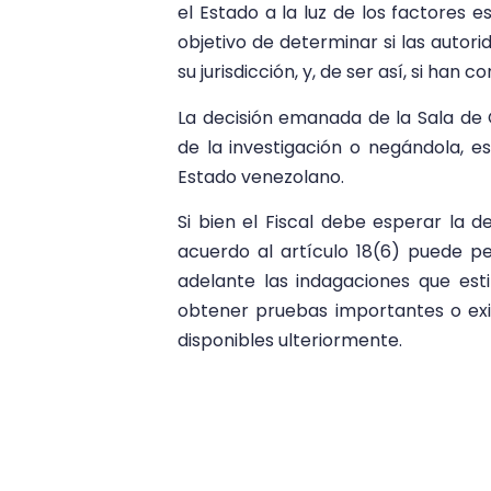
el Estado a la luz de los factores e
objetivo de determinar si las autor
su jurisdicción, y, de ser así, si han
La decisión emanada de la Sala de C
de la investigación o negándola, es
Estado venezolano.
Si bien el Fiscal debe esperar la d
acuerdo al artículo 18(6) puede ped
adelante las indagaciones que est
obtener pruebas importantes o exis
disponibles ulteriormente.
Esta decisión muestra que, a crite
venezolano no ha investigado corre
sus representantes pueden continua
hechos que constituyan crímenes