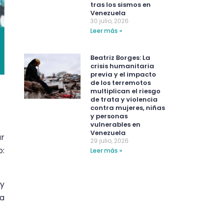
tras los sismos en
Venezuela
30 julio, 2026
Leer más »
Beatriz Borges: La
crisis humanitaria
previa y el impacto
de los terremotos
multiplican el riesgo
de trata y violencia
contra mujeres, niñas
y personas
vulnerables en
Venezuela
ar
29 julio, 2026
:
Leer más »
y
la