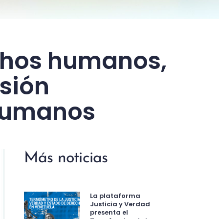
chos humanos,
sión
 Humanos
Más noticias
La plataforma
Justicia y Verdad
presenta el