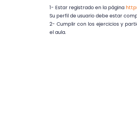
1- Estar registrado en la página
http
Su perfil de usuario debe estar comp
2- Cumplir con los ejercicios y part
el aula.
3- Contar con acceso a internet.
Cumplidos los requisitos y objetivo
participante.
Aula Virtual, un espacio para lo
aula virtual
Sistema Interamericano. Co
,