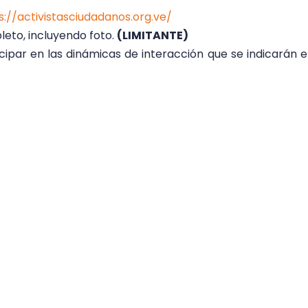
s://activistasciudadanos.
org.ve/
leto, incluyendo foto.
(LIMITANTE)
icipar en las dinámicas de interacción que se indicarán 
s del curso, será emitido un certificado digital para 
s Derechos Humanos al alcance de todos.
misión Interamericana de Derechos Humanos