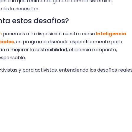
rijan a lo que realmente genera cambio sistémico,
más lo necesitan.
nta estos desafíos?
n
ponemos a tu disposición nuestro curso
Inteligencia
ciales
, un programa diseñado específicamente para
 a mejorar la sostenibilidad, eficiencia e impacto,
responsable.
ivistas y para activistas, entendiendo los desafíos reale
a necesidad de trabajar con una perspectiva de derechos
ual de uso, sino una ruta práctica, que aborda la
cesidad de pasar de la reacción a la planificación
tor social no se quede atrás. Tu formación contribuye a
to social para que podamos seguir llegando a más