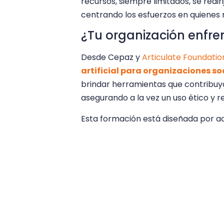
recursos, siempre limitados, se redi
centrando los esfuerzos en quienes 
¿Tu organización enfre
Desde Cepaz y
Articulate Foundatio
artificial para organizaciones so
brindar herramientas que contribuyan
asegurando a la vez un uso ético y 
Esta formación está diseñada por act
de tiempo y recursos, y la imperios
humanos. No ofrecemos un simple man
urgencia de la sostenibilidad y la ne
estratégica, garantizando que el sec
sostener otros programas de impac
personas.
Más información aquí