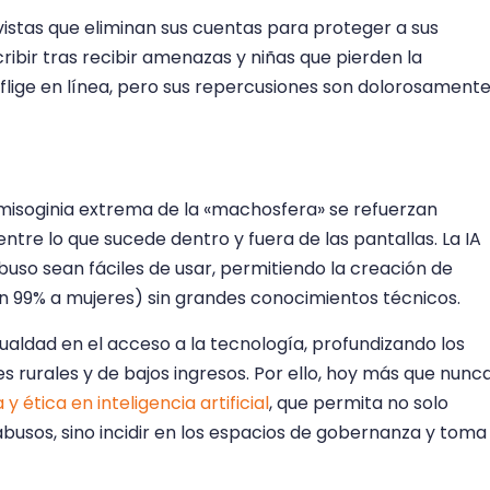
vistas que eliminan sus cuentas para proteger a sus
cribir tras recibir amenazas y niñas que pierden la
nflige en línea, pero sus repercusiones son dolorosament
a misoginia extrema de la «machosfera» se refuerzan
tre lo que sucede dentro y fuera de las pantallas. La IA
uso sean fáciles de usar, permitiendo la creación de
un 99% a mujeres) sin grandes conocimientos técnicos.
gualdad en el acceso a la tecnología, profundizando los
 rurales y de bajos ingresos. Por ello, hoy más que nunca
y ética en inteligencia artificial
, que permita no solo
busos, sino incidir en los espacios de gobernanza y toma