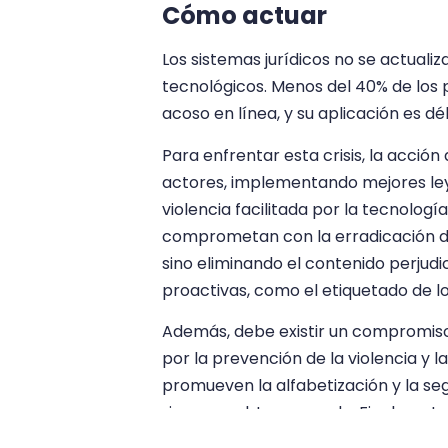
Cómo actuar
Los sistemas jurídicos no se actual
tecnológicos. Menos del 40% de los 
acoso en línea, y su aplicación es déb
Para enfrentar esta crisis, la acción
actores, implementando mejores leye
violencia facilitada por la tecnolog
comprometan con la erradicación de 
sino eliminando el contenido perjud
proactivas, como el etiquetado de l
Además, debe existir un compromiso
por la prevención de la violencia y l
promueven la alfabetización y la se
riesgos y obtener ayuda. Finalmente
herramientas de IA cumplan con un e