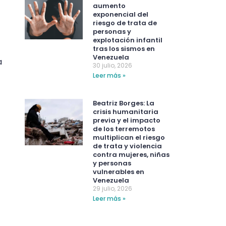
aumento
exponencial del
riesgo de trata de
personas y
explotación infantil
tras los sismos en
Venezuela
a
30 julio, 2026
Leer más »
Beatriz Borges: La
crisis humanitaria
previa y el impacto
de los terremotos
multiplican el riesgo
de trata y violencia
contra mujeres, niñas
y personas
vulnerables en
Venezuela
29 julio, 2026
Leer más »