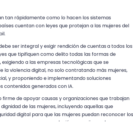
izan tan rápidamente como lo hacen los sistemas
países cuentan con leyes que protejan a las mujeres del
il.
 debe ser integral y exigir rendición de cuentas
a todos los
s que tipifiquen como delito todas las formas de
ía, exigiendo a las empresas tecnológicas que se
la violencia digital, no solo contratando más mujeres,
icial, y proponiendo e implementando soluciones
os contenidos generados con IA.
 firme de apoyar causas y organizaciones que trabajan
a dignidad de las mujeres, incluyendo aquellas que
guridad digital para que las mujeres puedan reconocer lo
 urge promover una regulación que exija que las
stándar de seguridad y ética antes de su lanzamiento.