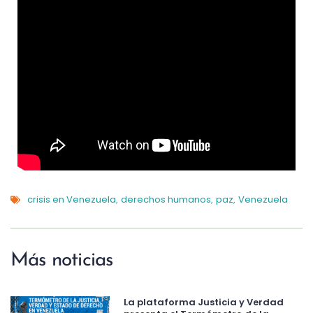
crisis en Venezuela
derechos humanos
paz
Venezuela
,
,
,
Más noticias
La plataforma Justicia y Verdad