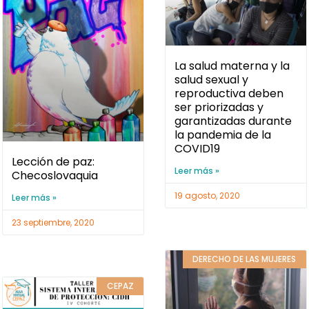
La salud materna y la
salud sexual y
reproductiva deben
ser priorizadas y
garantizadas durante
la pandemia de la
COVID19
Lección de paz:
Leer más »
Checoslovaquia
19 agosto, 2020
Leer más »
23 septiembre, 2020
DERECHO DE LAS MUJERES
CEPAZ