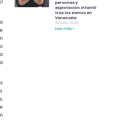
IU
personas y
explotación infantil
tras los sismos en
Venezuela
na
30 julio, 2026
Leer más »
ue
an
no
la
ra
es
a.
s,
de
un