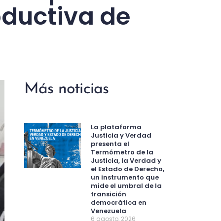
oductiva de
Más noticias
La plataforma
Justicia y Verdad
presenta el
Termómetro de la
Justicia, la Verdad y
el Estado de Derecho,
un instrumento que
mide el umbral de la
transición
democrática en
Venezuela
6 agosto, 2026