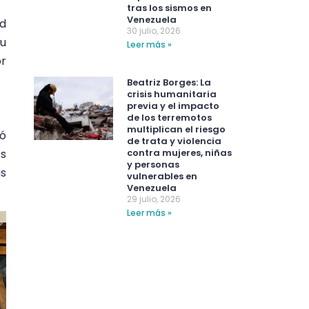
tras los sismos en
Venezuela
ad
30 julio, 2026
u
Leer más »
or
Beatriz Borges: La
crisis humanitaria
previa y el impacto
de los terremotos
multiplican el riesgo
ló
de trata y violencia
os
contra mujeres, niñas
y personas
as
vulnerables en
Venezuela
29 julio, 2026
Leer más »