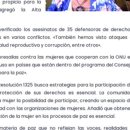
propicio para la
agregó la Alta
 verificado los asesinatos de 35 defensoras de derech
as en varios conflictos. «También hemos visto ataques
lud reproductiva y corrupción, entre otros».
 represalias contra las mujeres que cooperan con la ONU 
luso en países que están dentro del programa del Conse
para la paz».
esolución 1325 busca estrategias para la participación 
protección de sus derechos es esencial. La comunid
 mujer la posibilidad de participar, creando un espacio 
dad con las organizaciones de mujeres. Añadió que obten
ón de la mujer en los procesos de paz es esencial.
materia de paz que no reflejan las voces, realidades