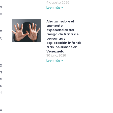
4 agosto, 2026
os
Leer más »
de
Alertan sobre el
aumento
exponencial del
de
riesgo de trata de
»,
personas y
explotación infantil
tras los sismos en
Venezuela
30 julio, 2026
Leer más »
ha
os
es
as
er
de