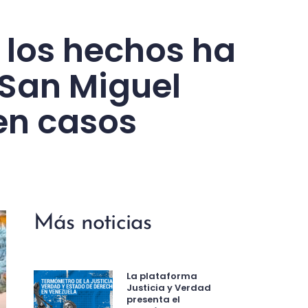
 los hechos ha
 San Miguel
 en casos
Más noticias
La plataforma
Justicia y Verdad
presenta el