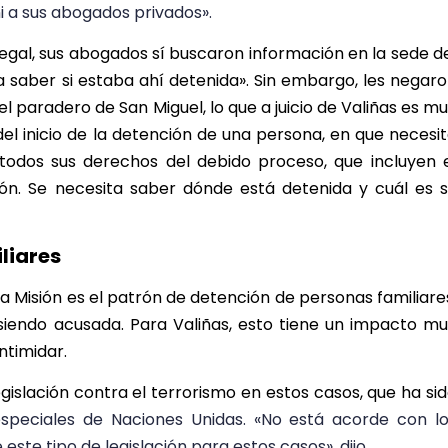
i a sus abogados privados».
legal, sus abogados sí buscaron información en la sede d
 saber si estaba ahí detenida». Sin embargo, les negar
el paradero de San Miguel, lo que a juicio de Valiñas es m
el inicio de la detención de una persona, en que necesi
todos sus derechos del debido proceso, que incluyen 
n. Se necesita saber dónde está detenida y cuál es 
liares
 Misión es el patrón de detención de personas familiare
iendo acusada. Para Valiñas, esto
tiene un impacto mu
intimidar.
gislación contra el terrorismo en estos casos, que ha si
speciales de Naciones Unidas. «No está acorde con l
este tipo de legislación para estos casos», dijo.