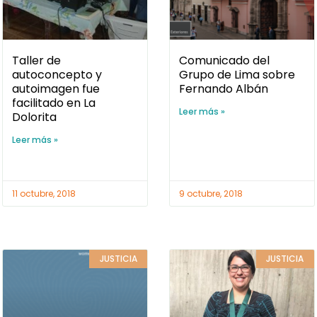
Taller de
Comunicado del
autoconcepto y
Grupo de Lima sobre
autoimagen fue
Fernando Albán
facilitado en La
Leer más »
Dolorita
Leer más »
11 octubre, 2018
9 octubre, 2018
JUSTICIA
JUSTICIA