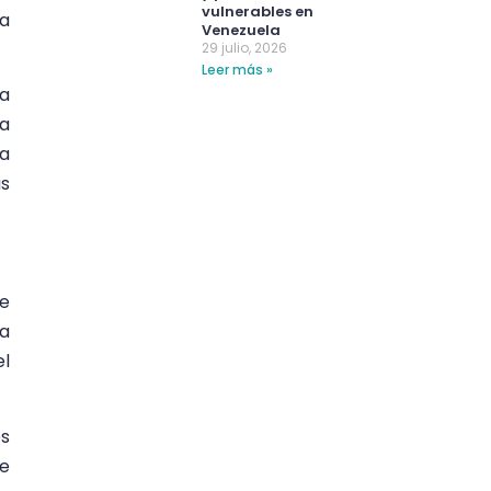
vulnerables en
 a
Venezuela
29 julio, 2026
Leer más »
ía
la
 a
as
de
ra
el
es
te