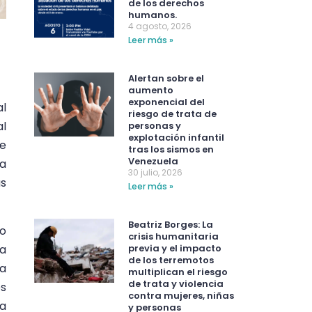
de los derechos
humanos.
4 agosto, 2026
Leer más »
Alertan sobre el
aumento
exponencial del
al
riesgo de trata de
al
personas y
explotación infantil
ue
tras los sismos en
Venezuela
 a
30 julio, 2026
us
Leer más »
Beatriz Borges: La
bo
crisis humanitaria
a
previa y el impacto
de los terremotos
la
multiplican el riesgo
de trata y violencia
es
contra mujeres, niñas
sa
y personas