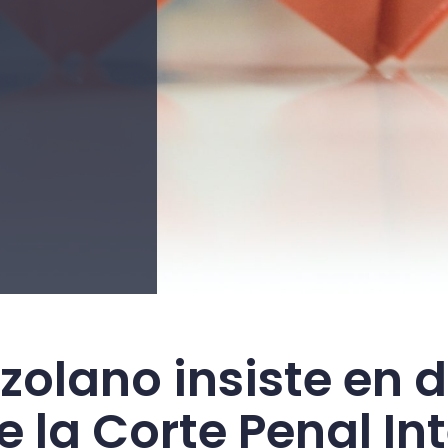
olano insiste en di
 la Corte Penal In