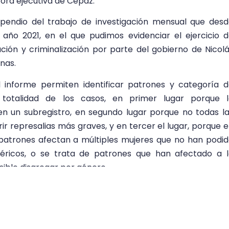
ora ejecutiva de Cepaz.
pendio del trabajo de investigación mensual que des
año 2021, en el que pudimos evidenciar el ejercicio 
ión y criminalización por parte del gobierno de Nicol
nas.
 informe permiten identificar patrones y categoría 
 totalidad de los casos, en primer lugar porque l
 un subregistro, en segundo lugar porque no todas l
ir represalias más graves, y en tercer el lugar, porque 
 patrones afectan a múltiples mujeres que no han podi
méricos, o se trata de patrones que han afectado a 
sible disgregar por género.
uí