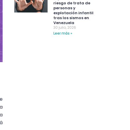
riesgo de trata de
personas y
explotación infantil
tras los sismos en
Venezuela
30 julio, 2026
Leer más »
de
la
la
rá