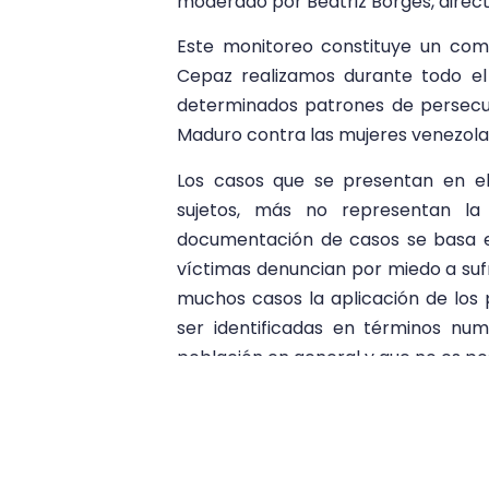
moderado por Beatriz Borges, direct
Este monitoreo constituye un com
Cepaz realizamos durante todo el 
determinados patrones de persecuc
Maduro contra las mujeres venezola
Los casos que se presentan en el
sujetos, más no representan la
documentación de casos se basa en
víctimas denuncian por miedo a sufr
muchos casos la aplicación de los
ser identificadas en términos nu
población en general y que no es po
Participa en el espacio de Twitter
aq