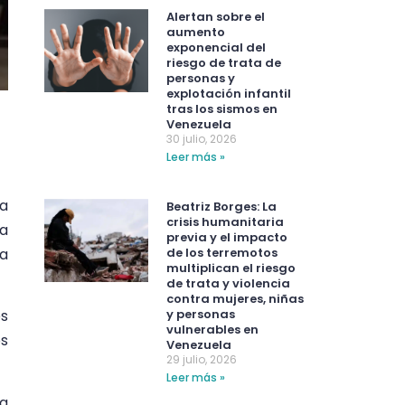
Alertan sobre el
aumento
exponencial del
riesgo de trata de
personas y
explotación infantil
tras los sismos en
Venezuela
30 julio, 2026
Leer más »
a
Beatriz Borges: La
crisis humanitaria
la
previa y el impacto
de los terremotos
la
multiplican el riesgo
de trata y violencia
contra mujeres, niñas
y personas
es
vulnerables en
os
Venezuela
29 julio, 2026
Leer más »
ra