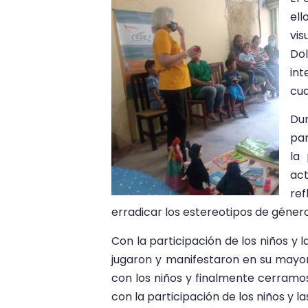
ell
vis
Do
in
cua
Dur
par
la 
act
ref
erradicar los estereotipos de género
Con la participación de los niños y 
jugaron y manifestaron en su mayorí
con los niños y finalmente cerramo
con la participación de los niños y la