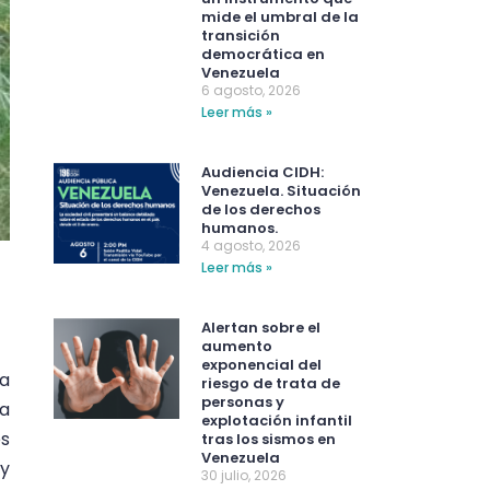
mide el umbral de la
transición
democrática en
Venezuela
6 agosto, 2026
Leer más »
Audiencia CIDH:
Venezuela. Situación
de los derechos
humanos.
4 agosto, 2026
Leer más »
Alertan sobre el
aumento
exponencial del
na
riesgo de trata de
personas y
ca
explotación infantil
és
tras los sismos en
Venezuela
 y
30 julio, 2026