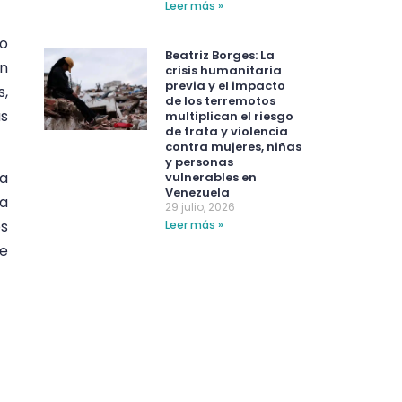
Leer más »
lo
Beatriz Borges: La
on
crisis humanitaria
previa y el impacto
s,
de los terremotos
s
multiplican el riesgo
de trata y violencia
contra mujeres, niñas
y personas
na
vulnerables en
Venezuela
ra
29 julio, 2026
os
Leer más »
de