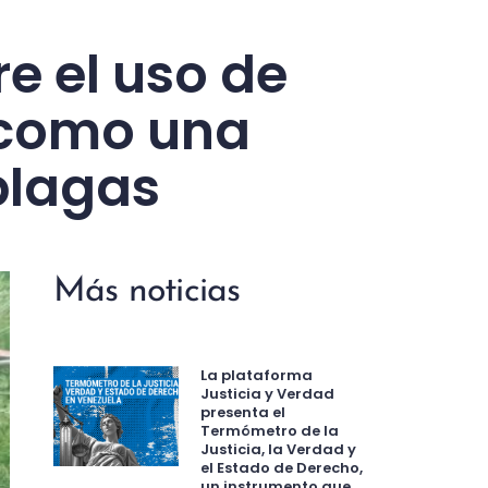
e el uso de
 como una
 plagas
Más noticias
La plataforma
Justicia y Verdad
presenta el
Termómetro de la
Justicia, la Verdad y
el Estado de Derecho,
un instrumento que