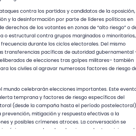
s ataques contra los partidos y candidatos de la oposición,
ación y la desinformación por parte de líderes políticos en
de derechos de los votantes en zonas de “alto riesgo” o d
ica o estructural contra grupos marginados o minoritarios,
frecuencia durante los ciclos electorales. Del mismo
as transferencias pacíficas de autoridad gubernamental 
deliberados de elecciones tras golpes militares– también
a los civiles al agravar numerosos factores de riesgo d
el mundo celebrarán elecciones importantes. Este event
alerta temprana y factores de riesgo específicos del
ctoral (desde la campaña hasta el período postelectoral
prevención, mitigación y respuesta efectivas a la
iones y posibles crímenes atroces. La conversación se
cias únicos que rodean las elecciones y las transiciones d