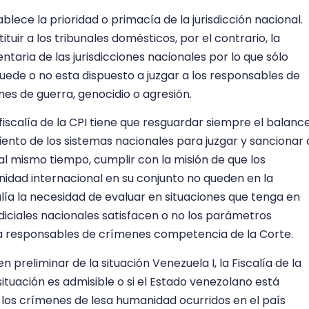
lece la prioridad o primacía de la jurisdicción nacional.
tuir a los tribunales domésticos, por el contrario, la
ntaria de las jurisdicciones nacionales por lo que sólo
ede o no esta dispuesto a juzgar a los responsables de
es de guerra, genocidio o agresión.
a fiscalía de la CPI tiene que resguardar siempre el balanc
ento de los sistemas nacionales para juzgar y sancionar 
al mismo tiempo, cumplir con la misión de que los
idad internacional en su conjunto no queden en la
alía la necesidad de evaluar en situaciones que tenga en
udiciales nacionales satisfacen o no los parámetros
r a responsables de crímenes competencia de la Corte.
reliminar de la situación Venezuela I, la Fiscalía de la
situación es admisible o si el Estado venezolano está
e los crímenes de lesa humanidad ocurridos en el país