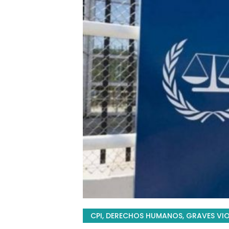
CPI
,
DERECHOS HUMANOS
,
GRAVES VI